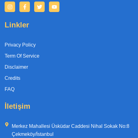
I
F
T
Y
n
a
w
o
s
c
i
u
t
e
t
t
Linkler
a
b
t
u
g
o
e
b
r
o
r
e
a
k
Privacy Policy
m
-
f
Term Of Service
Disclaimer
Credits
FAQ
İletişim
Merkez Mahallesi Üsküdar Caddesi Nihal Sokak No:8
Çekmeköy/İstanbul