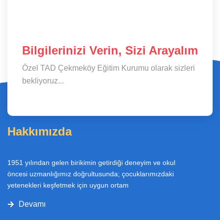
Bilgilerinizi Verin, Sizi Arayalım
Özel TAD Çekmeköy Eğitim Kurumu olarak sizleri
bekliyoruz...
Hakkımızda
1951 yılından gelen birikimin getirdiği deneyim ve okul
öncesi uzmanlığımız doğrultusunda; çocuklarımızdaki
yetenekleri keşfetmek için uygun ortam
Devamı