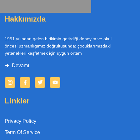
Hakkımızda
1951 yılından gelen birikimin getirdiği deneyim ve okul
öncesi uzmanlığımız doğrultusunda; çocuklarımızdaki
yetenekleri keşfetmek için uygun ortam
Devamı
I
F
T
Y
n
a
w
o
s
c
i
u
t
e
t
t
Linkler
a
b
t
u
g
o
e
b
r
o
r
e
a
k
Privacy Policy
m
-
f
Term Of Service